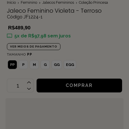
Início
Feminino
Jalecos Femininos
Coleção Princesa
Jaleco Feminino Violeta - Terroso
Código JF1224-1
R$489,90
5
x de
R$97,98
sem juros
VER MEIOS DE PAGAMENTO
TAMANHO
PP
PP
P
M
G
GG
EGG
OPÇÕES DE FRETE
CALCULAR
Não sei meu CEP