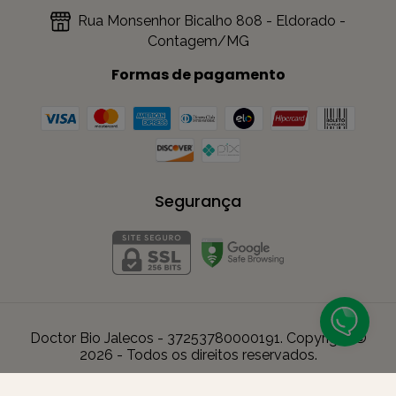
Rua Monsenhor Bicalho 808 - Eldorado -
Contagem/MG
Formas de pagamento
Segurança
Doctor Bio Jalecos - 37253780000191. Copyright ©
2026 - Todos os direitos reservados.