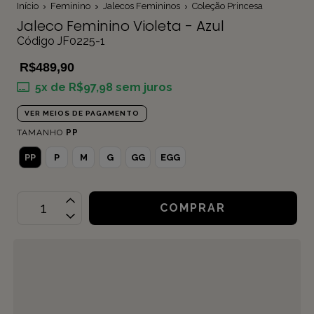
Início
Feminino
Jalecos Femininos
Coleção Princesa
Jaleco Feminino Violeta - Azul
Código JF0225-1
R$489,90
5
x de
R$97,98
sem juros
VER MEIOS DE PAGAMENTO
TAMANHO
PP
PP
P
M
G
GG
EGG
OPÇÕES DE FRETE
CALCULAR
Não sei meu CEP