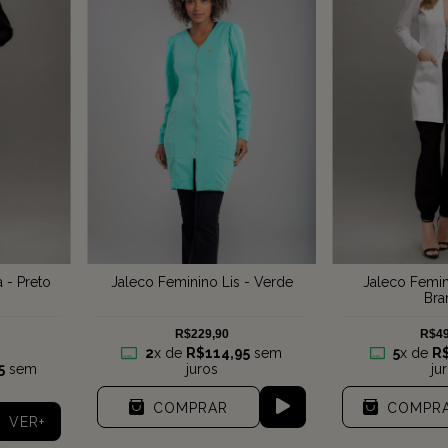
 - Preto
Jaleco Femin
Jaleco Feminino Lis - Verde
Bra
R$49
R$229,90
5
x de
R
2
x de
R$114,95
sem
5
sem
ju
juros
COMPR
COMPRAR
VER+