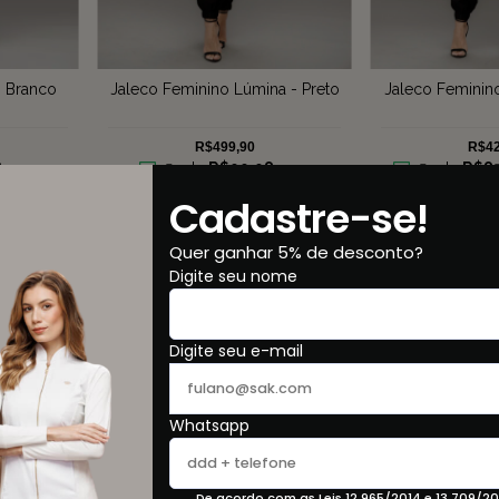
- Branco
Jaleco Feminino Lúmina - Preto
Jaleco Feminino
R$499,90
R$42
8
sem
5
x de
R$99,98
sem
5
x de
R$85
juros
Cadastre-se!
COMP
VER+
COMPRAR
Quer ganhar 5% de desconto?
Digite seu nome
Digite seu e-mail
Whatsapp
De acordo com as Leis 12.965/2014 e 13.709/20