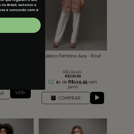
no Brasil, autorizo o
eios e concordo com a
ino Clarice -
Jaleco Feminino Aura - Rosê
panhe
9,90
R$339,90
9,90
R$239,90
9,97
sem juros
2
x de
R$119,95
sem
juros
VER+
AR
COMPRAR