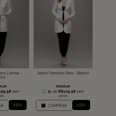
ino Lúmina -
Jaleco Feminino Paris - Branco
nco
9,90
R$549,90
$99,98
sem
5
x de
R$109,98
sem
ros
juros
VER+
VER+
AR
COMPRAR