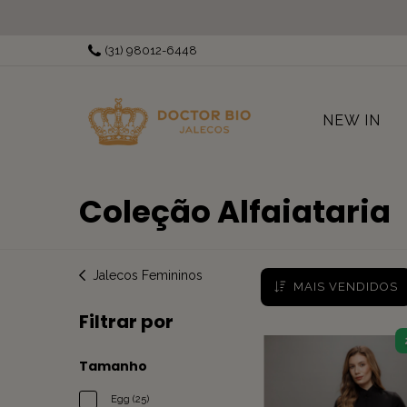
(31) 98012-6448
NEW IN
Coleção Alfaiataria
Jalecos Femininos
MAIS VENDIDOS
Filtrar por
Tamanho
Egg (25)