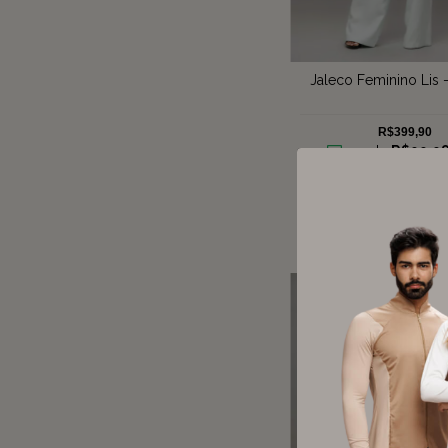
Jaleco Feminino Lis 
R$399,90
4
x de
R$99,9
juros
COMPRAR