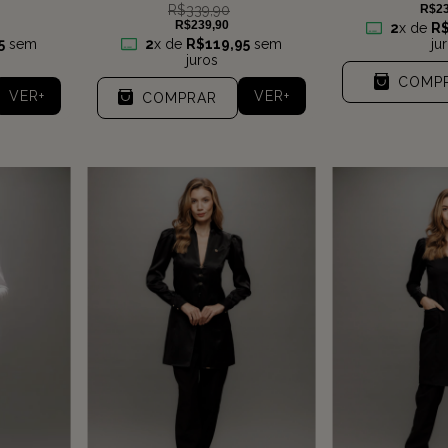
R$339,90
R$23
R$239,90
2
x de
R$
5
sem
2
x de
R$119,95
sem
ju
juros
COMP
VER+
VER+
COMPRAR