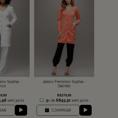
ino Sophia -
Jaleco Feminino Sophia -
nco
Salmão
9,90
R$279,90
,98
sem juros
3
x de
R$93,30
sem juros
RAR
COMPRAR