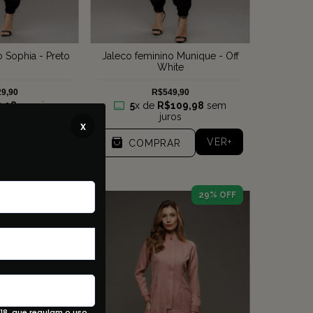
 Sophia - Preto
Jaleco feminino Munique - Off
White
9,90
R$549,90
,98
sem juros
5
x de
R$109,98
sem
juros
x
RAR
VER+
COMPRAR
33
% OFF
29
% OFF
18, que regulam o uso