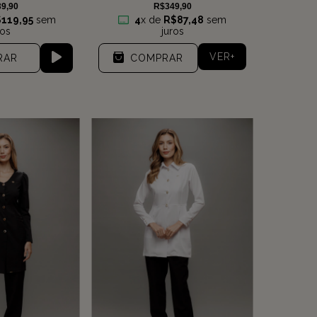
R$349,90
9,90
4
x de
R$87,48
sem
119,95
sem
juros
ros
VER+
COMPRAR
RAR