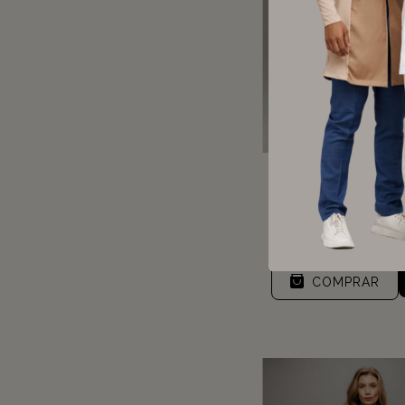
Jaleco feminino Mu
Branco
R$549,90
5
x de
R$109,9
juros
COMPRAR