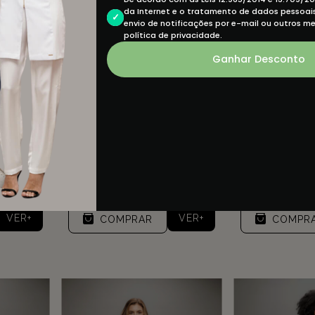
da Internet e o tratamento de dados pessoais 
envio de notificações por e-mail ou outros m
política de privacidade.
Ganhar Desconto
nique -
Jaleco Feminino Sise - Bordô
Jaleco Femin
Cham
R$329,90
R$44
R$29
8
sem
4
x de
R$82,48
sem
juros
3
x de
R$9
VER+
VER+
COMPRAR
COMPR