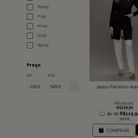
Pp (25)
P (25)
M (25)
G (25)
Gg (25)
Preço
DE
ATÉ
Jaleco Feminino Aura
R$339,90
R$239,90
2
x de
R$119,9
juros
COMPRAR