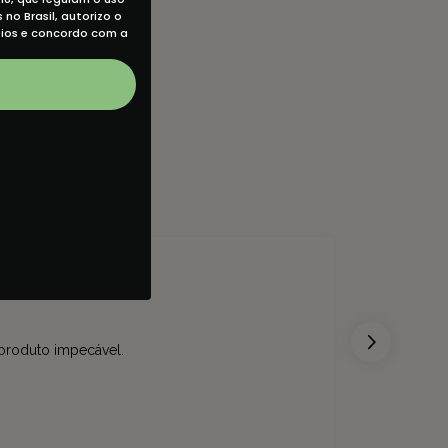
no Brasil, autorizo o
eios e concordo com a
 produto impecável.
Simplesm