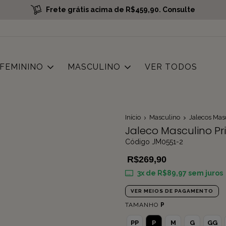
Frete grátis acima de R$459,90. Consulte
FEMININO
MASCULINO
VER TODOS
Início
Masculino
Jalecos Mas
Jaleco Masculino Pr
Código JM0551-2
R$269,90
3
x de
R$89,97
sem juros
VER MEIOS DE PAGAMENTO
TAMANHO
P
PP
P
M
G
GG