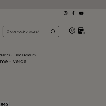
0
culinos
Linha Premium
ime - Verde
EGG