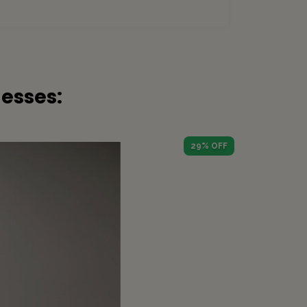
esses:
29
% OFF