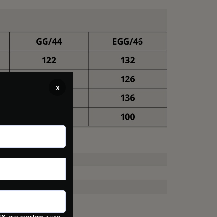
x
18, que regulam o uso