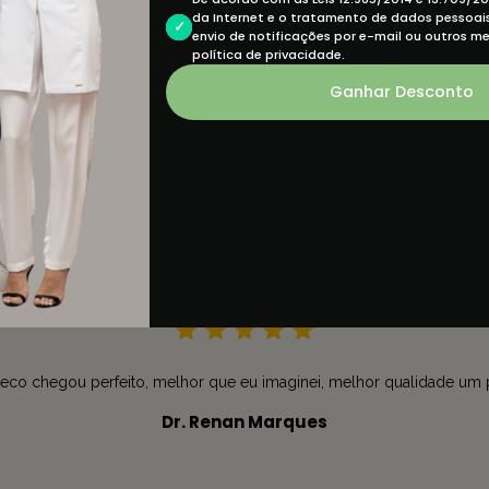
da Internet e o tratamento de dados pessoais 
envio de notificações por e-mail ou outros m
política de privacidade.
Ganhar Desconto
DEPOIMENTOS
O que nossos clientes dizem
leco chegou perfeito, melhor que eu imaginei, melhor qualidade um
Dr. Renan Marques